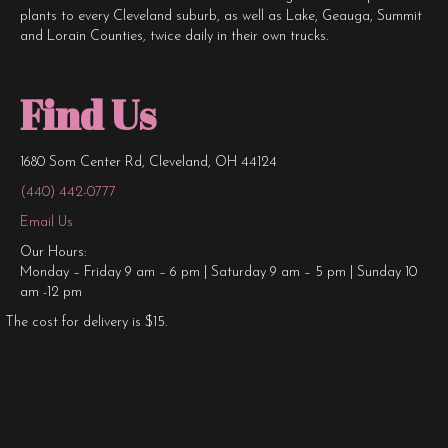
plants to every Cleveland suburb, as well as Lake, Geauga, Summit
and Lorain Counties, twice daily in their own trucks.
Find Us
1680 Som Center Rd, Cleveland, OH 44124
(440) 442-0777
Email Us
Our Hours:
Monday – Friday 9 am – 6 pm | Saturday 9 am – 5 pm | Sunday 10
am -12 pm
The cost for delivery is $15.