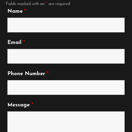
Fields marked with an
*
are required
Name
*
Email
*
Phone Number
*
Message
*