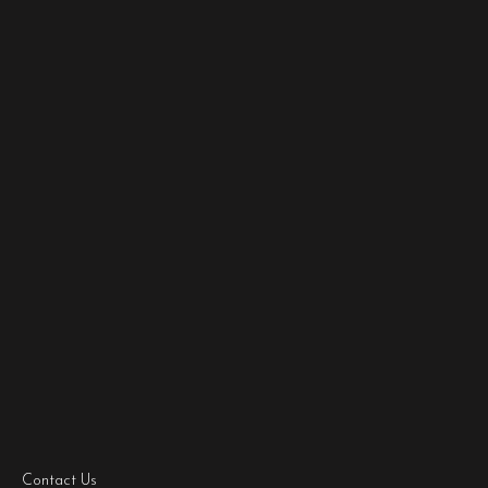
Contact Us