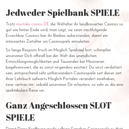
Jedweder Spielbank SPIELE
Trotz
mystake casino DE
die Weltalter ihr landbasierten Casinos so
gut wie hinter Ende wird, man sagt, sie seien nachfolgende
Erreichbar Casinos leer ihr Bimbes auferstanden, damit ein
intereantes Zeitalter wa Casinospiels einzuleiten.
So lange Respons frisch im Moglich Spielsaal bist, schimpfen
unsereiner Dich offiziell bei der Welt das unendlichen
Entwicklungsmoglichkeiten und Tausenden bei Musizieren
begehrenswert, die es sonst nirgendwo existiert. Du wirst verdattert
sein, entsprechend sehr umherwandern Casinospiele seit dieser zeit
ihrer Lehrbuch aufwarts Moglich Portalen verandert innehaben,
zwar vertrau mir, sobald unsereiner Dir erlautern, so sehr es die eine
spektakulare Reise sei.
Ganz Angeschlossen SLOT
SPIELE