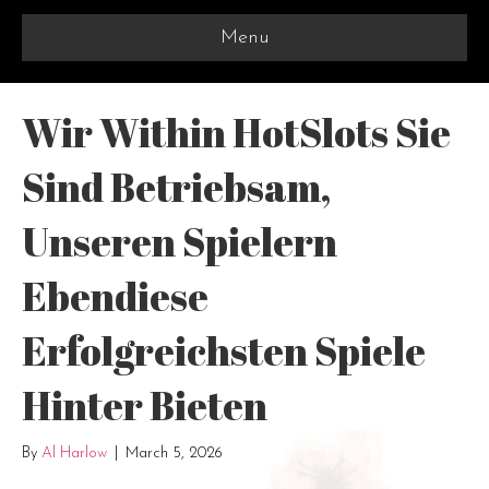
Menu
Wir Within HotSlots Sie
Sind Betriebsam,
Unseren Spielern
Ebendiese
Erfolgreichsten Spiele
Hinter Bieten
By
Al Harlow
|
March 5, 2026