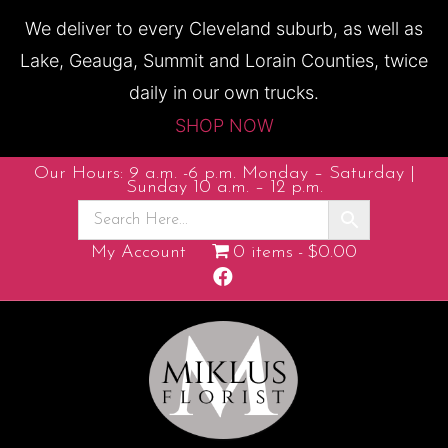
We deliver to every Cleveland suburb, as well as
Lake, Geauga, Summit and Lorain Counties, twice
daily in our own trucks.
SHOP NOW
Our Hours: 9 a.m. -6 p.m. Monday – Saturday |
Sunday 10 a.m. – 12 p.m.
My Account
0 items
$0.00
F
a
c
e
b
o
o
k