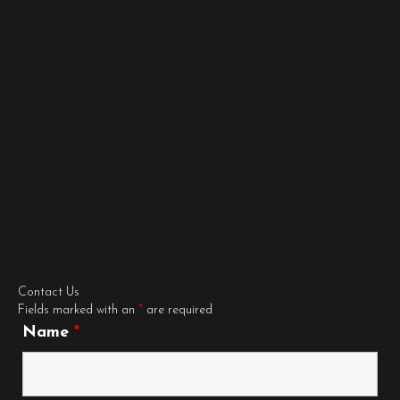
Contact Us
Fields marked with an
*
are required
Name
*