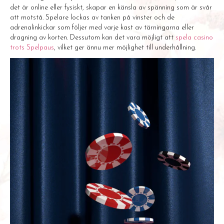
det är online eller fysiskt, skapar en känsla av spänning som är svår
att motstå. Spelare lockas av tanken på vinster och de
adrenalinkickar som följer med varje kast av tärningarna eller
dragning av korten. Dessutom kan det vara möjligt att
spela casino
trots Spelpaus
, vilket ger ännu mer möjlighet till underhållning.