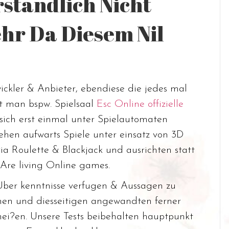
rstandlich Nicht
ehr Da Diesem Nil
ickler & Anbieter, ebendiese die jedes mal
t man bspw. Spielsaal
Esc Online offizielle
ich erst einmal unter Spielautomaten
gehen aufwarts Spiele unter einsatz von 3D
ia Roulette & Blackjack und ausrichten statt
 Are living Online games.
Uber kenntnisse verfugen & Aussagen zu
hen und diesseitigen angewandten ferner
mei?en. Unsere Tests beibehalten hauptpunkt