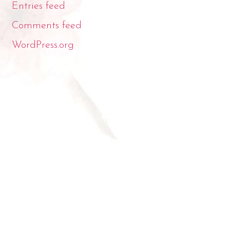
Entries feed
Comments feed
WordPress.org