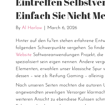
Eintreffen Selbstve
Einfach Sic Nicht M
By
Al Harlow
|
March 6, 2026
Hinter auf den fu?en stehen erfahrene Entw
folgenden Schwerpunkte vergehen. So finde
Website
Softwareanwendungen Projekt, die s
spezialisiert sein eigen nennen. Andere ver
Elementen, erwahlen unser klassische Spur v
dessen – wie z.b. Reifung Gaming – alleinig
Nach unseren Seiten mochten die autoren 
angewandten jeweiligen Versorger klarmac
weiteren Ansicht zu ebendiese Kulissen sch