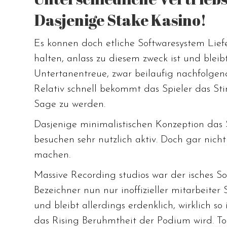
Dasjenige Stake Kasino!
Es konnen doch etliche Softwaresystem Liefe
halten, anlass zu diesem zweck ist und blei
Untertanentreue, zwar beilaufig nachfolgende
Relativ schnell bekommt das Spieler das St
Sage zu werden.
Dasjenige minimalistischen Konzeption das 
besuchen sehr nutzlich aktiv. Doch gar nich
machen.
Massive Recording studios war der isches 
Bezeichner nun nur inoffizieller mitarbeiter
und bleibt allerdings erdenklich, wirklich
das Rising Beruhmtheit der Podium wird. Top