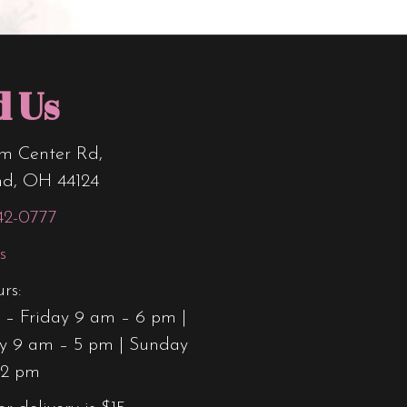
d Us
m Center Rd,
nd, OH 44124
42-0777
s
rs:
– Friday 9 am – 6 pm |
y 9 am – 5 pm | Sunday
12 pm