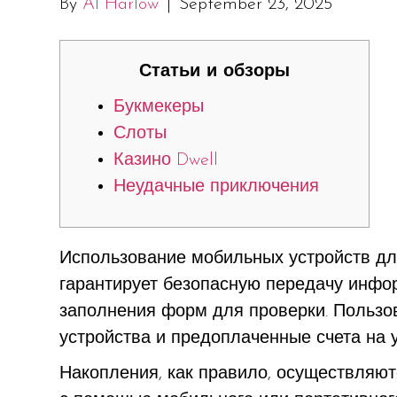
By
Al Harlow
|
September 23, 2025
Статьи и обзоры
Букмекеры
Слоты
Казино Dwell
Неудачные приключения
Использование мобильных устройств дл
гарантирует безопасную передачу инфо
заполнения форм для проверки. Пользо
устройства и предоплаченные счета на у
Накопления, как правило, осуществляют