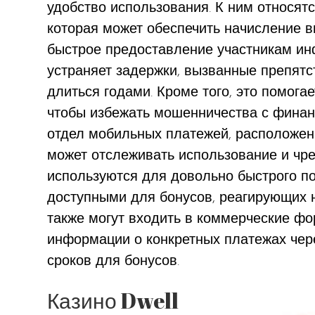
удобство использования. К ним относят
которая может обеспечить начисление в
быстрое предоставление участникам ин
устраняет задержки, вызванные препятс
длиться годами. Кроме того, это помога
чтобы избежать мошенничества с финан
отдел мобильных платежей, расположенн
может отслеживать использование и чре
используются для довольно быстрого по
доступными для бонусов, реагирующих н
также могут входить в коммерческие ф
информации о конкретных платежах чер
сроков для бонусов.
Казино Dwell