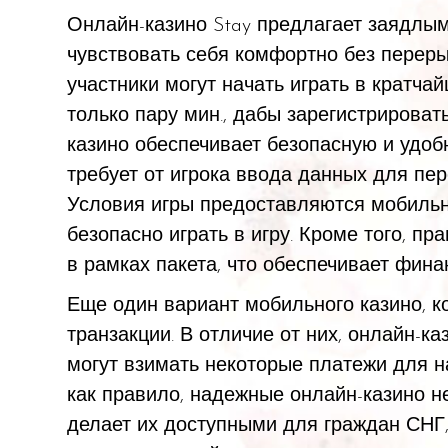
Онлайн-казино Stay предлагает заядлым
чувствовать себя комфортно без перер
участники могут начать играть в кратча
только пару мин., дабы зарегистрироват
казино обеспечивает безопасную и удобн
требует от игрока ввода данных для пе
Условия игры предоставляются мобильн
безопасно играть в игру. Кроме того, п
в рамках пакета, что обеспечивает фина
Еще один вариант мобильного казино, к
транзакции. В отличие от них, онлайн-к
могут взимать некоторые платежи для н
как правило, надежные онлайн-казино н
делает их доступными для граждан СНГ,