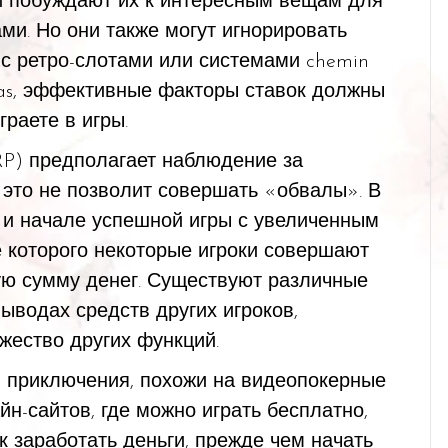
ти побуждают их к интересным вещам для
ами. Но они также могут игнорировать
с ретро-слотами или системами chemin
gas, эффективные факторы ставок должны
граете в игры.
RP) предполагает наблюдение за
 это не позволит совершать «обвалы». В
е и начале успешной игры с увеличенным
е которого некоторые игроки совершают
ную сумму денег. Существуют различные
водах средств других игроков,
жество других функций.
 приключения, похожи на видеопокерные
н-сайтов, где можно играть бесплатно,
к заработать деньги, прежде чем начать