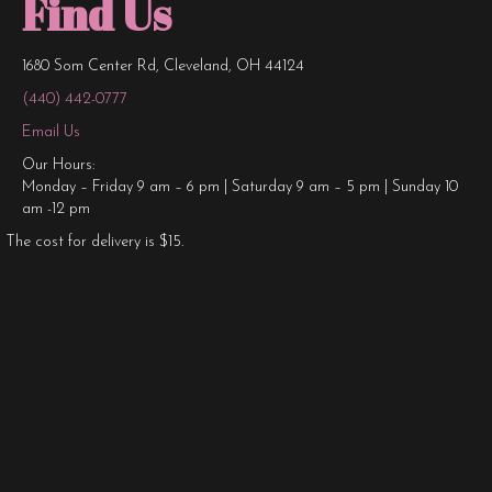
Find Us
1680 Som Center Rd, Cleveland, OH 44124
(440) 442-0777
Email Us
Our Hours:
Monday – Friday 9 am – 6 pm | Saturday 9 am – 5 pm | Sunday 10
am -12 pm
The cost for delivery is $15.