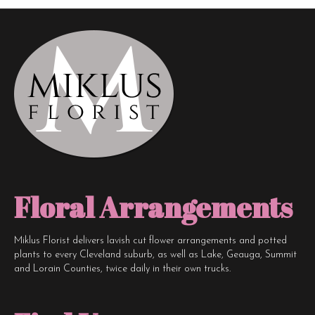
Floral Arrangements
Miklus Florist delivers lavish cut flower arrangements and potted
plants to every Cleveland suburb, as well as Lake, Geauga, Summit
and Lorain Counties, twice daily in their own trucks.