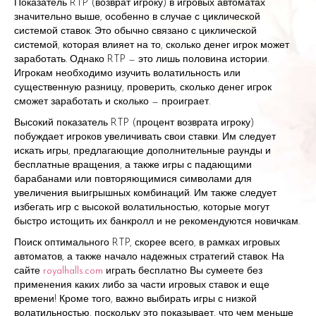
Показатель RTP (возврат игроку) в игровых автоматах
значительно выше, особенно в случае с циклической
системой ставок. Это обычно связано с циклической
системой, которая влияет на то, сколько денег игрок может
заработать. Однако RTP — это лишь половина истории.
Игрокам необходимо изучить волатильность или
существенную разницу, проверить, сколько денег игрок
сможет заработать и сколько — проиграет.
Высокий показатель RTP (процент возврата игроку)
побуждает игроков увеличивать свои ставки. Им следует
искать игры, предлагающие дополнительные раунды и
бесплатные вращения, а также игры с падающими
барабанами или повторяющимися символами для
увеличения выигрышных комбинаций. Им также следует
избегать игр с высокой волатильностью, которые могут
быстро истощить их банкролл и не рекомендуются новичкам.
Поиск оптимального RTP, скорее всего, в рамках игровых
автоматов, а также начало надежных стратегий ставок. На
сайте
royalhalls.com
играть бесплатно Вы сумеете без
применения каких либо за части игровых ставок и еще
времени! Кроме того, важно выбирать игры с низкой
волатильностью, поскольку это показывает, что чем меньше