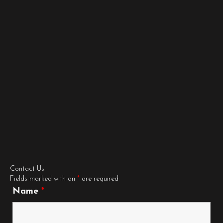
Contact Us
Fields marked with an
*
are required
Name
*