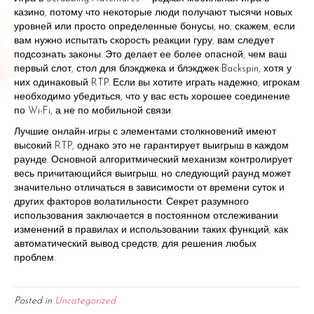
казино, потому что некоторые люди получают тысячи новых
уровней или просто определенные бонусы, но, скажем, если
вам нужно испытать скорость реакции гуру, вам следует
подсознать законы. Это делает ее более опасной, чем ваш
первый слот, стол для блэкджека и блэкджек Backspin, хотя у
них одинаковый RTP. Если вы хотите играть надежно, игрокам
необходимо убедиться, что у вас есть хорошее соединение
по Wi-Fi, а не по мобильной связи.
Лучшие онлайн-игры с элементами столкновений имеют
высокий RTP, однако это не гарантирует выигрыш в каждом
раунде. Основной алгоритмический механизм контролирует
весь причитающийся выигрыш, но следующий раунд может
значительно отличаться в зависимости от времени суток и
других факторов волатильности. Секрет разумного
использования заключается в постоянном отслеживании
изменений в правилах и использовании таких функций, как
автоматический вывод средств, для решения любых
проблем.
Posted in
Uncategorized