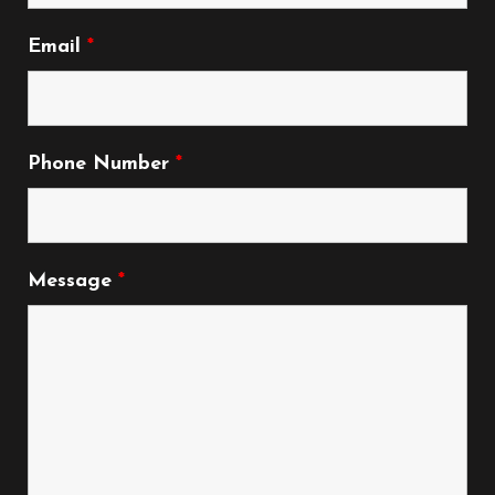
Email
*
Phone Number
*
Message
*