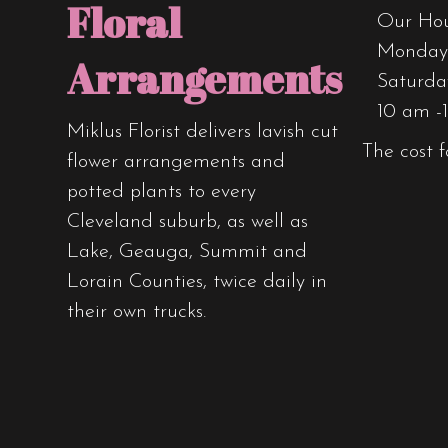
Floral
Our Hou
Monday 
Arrangements
Saturda
10 am -
Miklus Florist delivers lavish cut
The cost f
flower arrangements and
potted plants to every
Cleveland suburb, as well as
Lake, Geauga, Summit and
Lorain Counties, twice daily in
their own trucks.