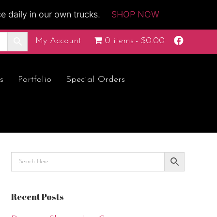
 daily in our own trucks.
SHOP NOW
F
My Account
0 items
$0.00
a
c
e
b
o
s
Portfolio
Special Orders
o
k
Recent Posts