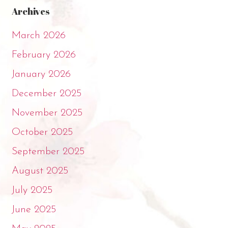
Archives
March 2026
February 2026
January 2026
December 2025
November 2025
October 2025
September 2025
August 2025
July 2025
June 2025