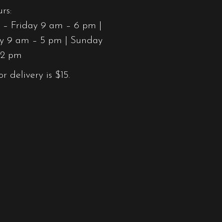
rs:
– Friday 9 am – 6 pm |
y 9 am – 5 pm | Sunday
12 pm
or delivery is $15.