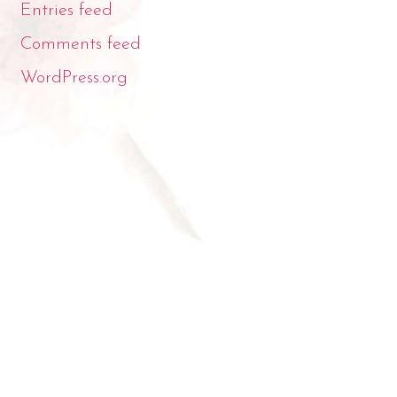
Entries feed
Comments feed
WordPress.org