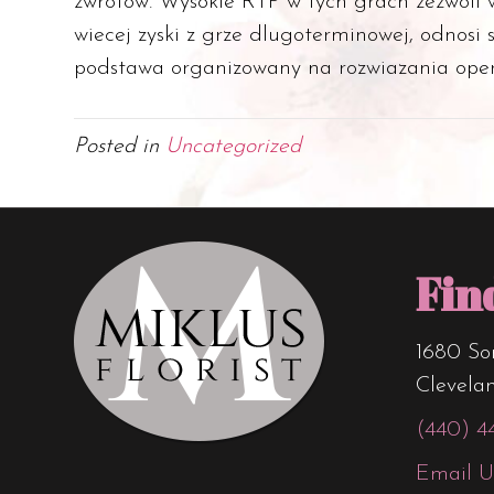
zwrotow. Wysokie RTP w tych grach zezwoli
wiecej zyski z grze dlugoterminowej, odnosi 
podstawa organizowany na rozwiazania oper
Posted in
Uncategorized
Fin
1680 So
Clevela
(440) 4
Email U