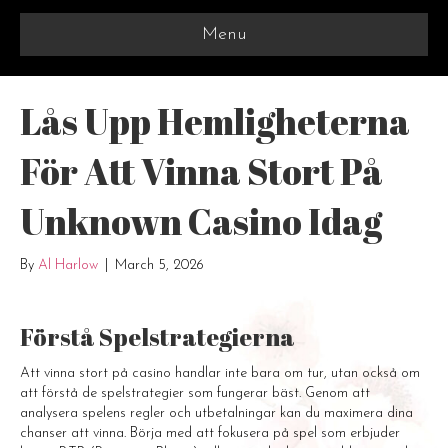
Menu
Lås Upp Hemligheterna
För Att Vinna Stort På
Unknown Casino Idag
By
Al Harlow
|
March 5, 2026
Förstå Spelstrategierna
Att vinna stort på casino handlar inte bara om tur, utan också om
att förstå de spelstrategier som fungerar bäst. Genom att
analysera spelens regler och utbetalningar kan du maximera dina
chanser att vinna. Börja med att fokusera på spel som erbjuder