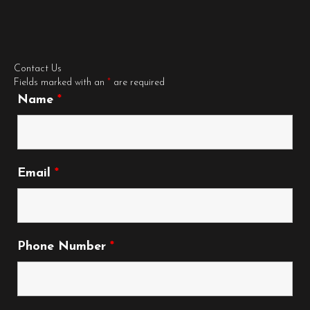
Contact Us
Fields marked with an
*
are required
Name
*
Email
*
Phone Number
*