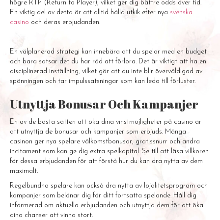
högre RTP (Return to Player), vilket ger dig bättre odds över tid.
En viktig del av detta är att alltid hålla utkik efter nya
svenska
casino
och deras erbjudanden.
En välplanerad strategi kan innebära att du spelar med en budget
och bara satsar det du har råd att förlora. Det är viktigt att ha en
disciplinerad inställning, vilket gör att du inte blir överväldigad av
spänningen och tar impulssatsningar som kan leda till förluster.
Utnyttja Bonusar Och Kampanjer
En av de bästa sätten att öka dina vinstmöjligheter på casino är
att utnyttja de bonusar och kampanjer som erbjuds. Många
casinon ger nya spelare välkomstbonusar, gratissnurr och andra
incitament som kan ge dig extra spelkapital. Se till att läsa villkoren
för dessa erbjudanden för att förstå hur du kan dra nytta av dem
maximalt.
Regelbundna spelare kan också dra nytta av lojalitetsprogram och
kampanjer som belönar dig för ditt fortsatta spelande. Håll dig
informerad om aktuella erbjudanden och utnyttja dem för att öka
dina chanser att vinna stort.