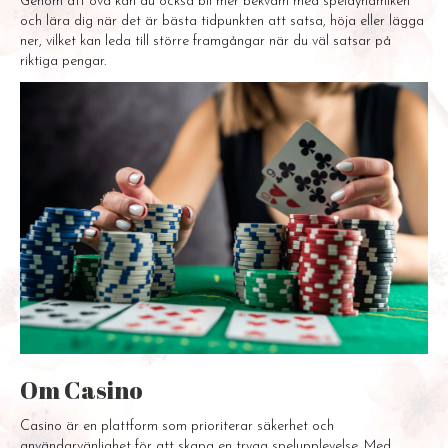
Genom att öva kan du också bli mer bekväm med speldynamiken
och lära dig när det är bästa tidpunkten att satsa, höja eller lägga
ner, vilket kan leda till större framgångar när du väl satsar på
riktiga pengar.
Om Casino
Casino är en plattform som prioriterar säkerhet och
användarvänlighet för att skapa en trygg spelupplevelse. Med