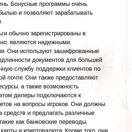
ень. Бонусные программы очень
ибылью и позволяют зарабатывать
.
ьги обычно зарегистрированы в
ьно, являются надежными,
и. Они используют зашифрованные
одлинности документов для большей
очную службу поддержки клиентов по
ой почте. Они также предоставляют
сурсы, а также возможность
 этом дилеры подключаются к
тов на вопросы игроков. Они должны
а средств и предлагать различные
такие как банковские переводы,
арты и криптовалюта. Кроме того, они