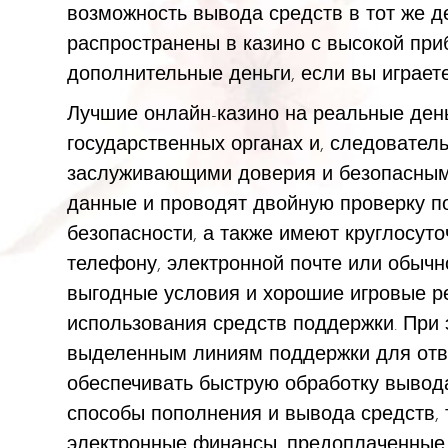
возможность вывода средств в тот же д
распространены в казино с высокой пр
дополнительные деньги, если вы играете
Лучшие онлайн-казино на реальные ден
государственных органах и, следовател
заслуживающими доверия и безопасным
данные и проводят двойную проверку п
безопасности, а также имеют круглосут
телефону, электронной почте или обычн
выгодные условия и хорошие игровые ре
использования средств поддержки. При
выделенным линиям поддержки для отве
обеспечивать быструю обработку вывод
способы пополнения и вывода средств, 
электронные финансы, предоплаченные к