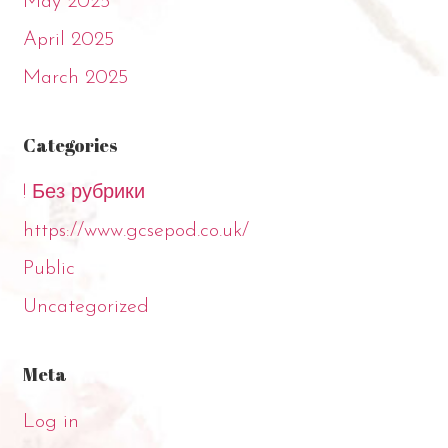
May 2025
April 2025
March 2025
Categories
! Без рубрики
https://www.gcsepod.co.uk/
Public
Uncategorized
Meta
Log in