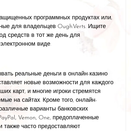
защищенных программных продуктах или,
ные для владельцев Ough.Verts.
Ищите
од средств в тот же день для
 электронном виде.
вать реальные деньги в онлайн-казино
ставляет новые возможности для каждого
их карт, и многие игроки стремятся
мые на сайтах. Кроме того, онлайн-
 различные варианты банковских
PayPal, Vemon, One, предоплаченные
и также часто предоставляют