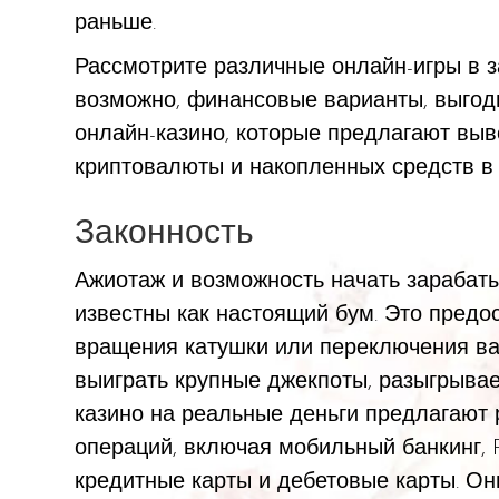
раньше.
Рассмотрите различные онлайн-игры в 
возможно, финансовые варианты, выгод
онлайн-казино, которые предлагают выв
криптовалюты и накопленных средств в
Законность
Ажиотаж и возможность начать зарабаты
известны как настоящий бум. Это предо
вращения катушки или переключения ваш
выиграть крупные джекпоты, разыгрывае
казино на реальные деньги предлагают
операций, включая мобильный банкинг, 
кредитные карты и дебетовые карты. Он