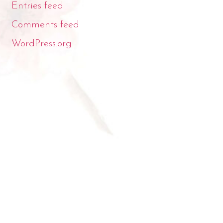
Entries feed
Comments feed
WordPress.org