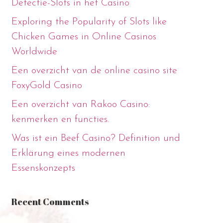
Detectie-Slots in het Casino
Exploring the Popularity of Slots like
Chicken Games in Online Casinos
Worldwide
Een overzicht van de online casino site
FoxyGold Casino
Een overzicht van Rakoo Casino:
kenmerken en functies.
Was ist ein Beef Casino? Definition und
Erklärung eines modernen
Essenskonzepts
Recent Comments