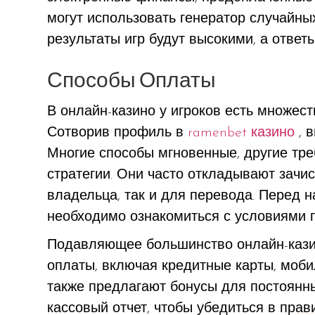
могут использовать генератор случайных
результаты игр будут высокими, а ответ
Способы Оплаты
В онлайн-казино у игроков есть множест
Сотворив профиль в
ramenbet казино
, 
Многие способы мгновенные, другие тр
стратегии. Они часто откладывают зачис
владельца, так и для перевода. Перед 
необходимо ознакомиться с условиями 
Подавляющее большинство онлайн-кази
оплаты, включая кредитные карты, моб
также предлагают бонусы для постоянны
кассовый отчет, чтобы убедиться в пра