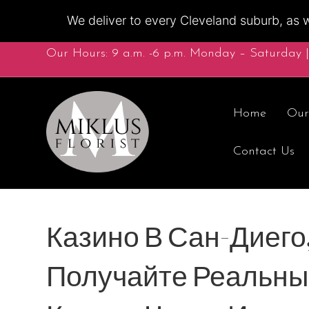
We deliver to every Cleveland suburb, as w
Our Hours: 9 a.m. -6 p.m. Monday – Saturday |
Home
Our
Contact Us
Казино В Сан-Диего
Получайте Реальны