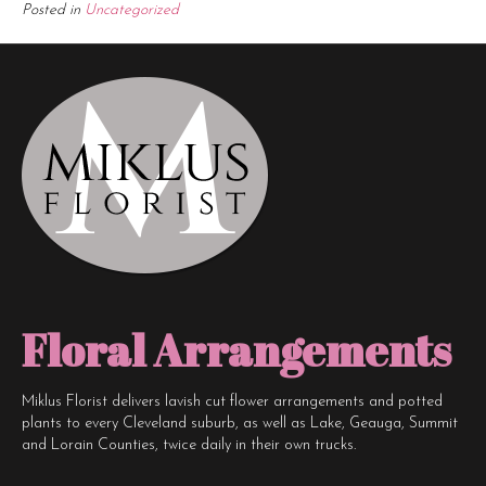
Posted in
Uncategorized
Floral Arrangements
Miklus Florist delivers lavish cut flower arrangements and potted
plants to every Cleveland suburb, as well as Lake, Geauga, Summit
and Lorain Counties, twice daily in their own trucks.