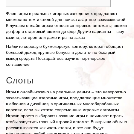
Флеш-игры в реальных игорных заведениях предлагают
множество тем и стилей для поиска азартных возможностей.
К лучшим онлайн-играм относятся игровые автоматы, шемин
де фер и стартовый шемин де фер. Другие варианты — шоу-
казино, лотерея или даже игры на заказ.
Найдите хорошую букмекерскую контору, которая обещает
большой доход, крупные бонусы и достаточно быстрый
вывод средств.
Постарайтесь изучить партнерское
соглашение.
Слоты
Игры в онлайн-казино на реальные деньги — это невероятно
захватывающие азартные игры, предлагающие множество
шаблонов и дизайнов, в оригинальных многобарабанных
версиях, если вы хотите современные игровые автоматы.
Игроки просто выбирают название игры и начинают играть,
чтобы запустить главный игровой автомат. Выигрыши обычно
рассчитываются как часть ставки, и все они будут