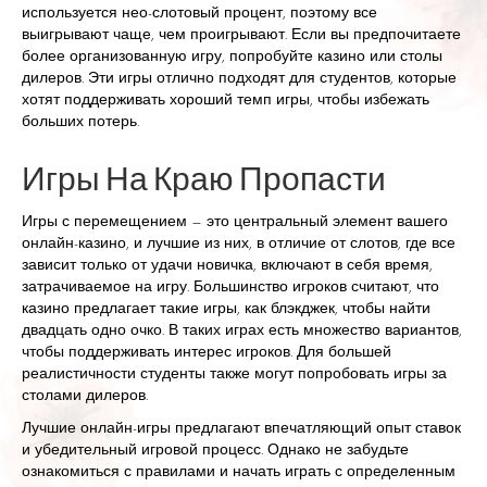
используется нео-слотовый процент, поэтому все
выигрывают чаще, чем проигрывают. Если вы предпочитаете
более организованную игру, попробуйте казино или столы
дилеров. Эти игры отлично подходят для студентов, которые
хотят поддерживать хороший темп игры, чтобы избежать
больших потерь.
Игры На Краю Пропасти
Игры с перемещением — это центральный элемент вашего
онлайн-казино, и лучшие из них, в отличие от слотов, где все
зависит только от удачи новичка, включают в себя время,
затрачиваемое на игру. Большинство игроков считают, что
казино предлагает такие игры, как блэкджек, чтобы найти
двадцать одно очко. В таких играх есть множество вариантов,
чтобы поддерживать интерес игроков. Для большей
реалистичности студенты также могут попробовать игры за
столами дилеров.
Лучшие онлайн-игры предлагают впечатляющий опыт ставок
и убедительный игровой процесс. Однако не забудьте
ознакомиться с правилами и начать играть с определенным