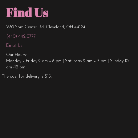
Find Us
1680 Som Center Rd, Cleveland, OH 44124
(440) 442-0777
Email Us
Our Hours:
Monday – Friday 9 am – 6 pm | Saturday 9 am – 5 pm | Sunday 10
am -12 pm
The cost for delivery is $15.