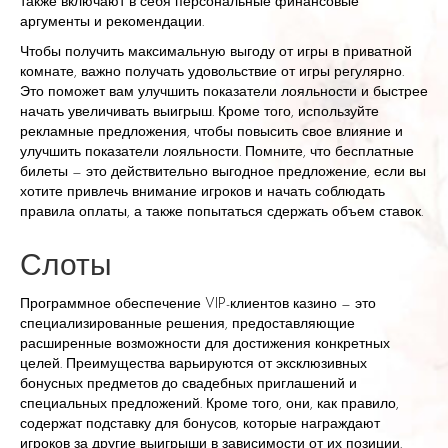
также включают в себя персональные финансовые
аргументы и рекомендации.
Чтобы получить максимальную выгоду от игры в приватной
комнате, важно получать удовольствие от игры регулярно.
Это поможет вам улучшить показатели лояльности и быстрее
начать увеличивать выигрыш. Кроме того, используйте
рекламные предложения, чтобы повысить свое влияние и
улучшить показатели лояльности. Помните, что бесплатные
билеты — это действительно выгодное предложение, если вы
хотите привлечь внимание игроков и начать соблюдать
правила оплаты, а также попытаться сдержать объем ставок.
Слоты
Программное обеспечение VIP-клиентов казино — это
специализированные решения, предоставляющие
расширенные возможности для достижения конкретных
целей. Преимущества варьируются от эксклюзивных
бонусных предметов до свадебных приглашений и
специальных предложений. Кроме того, они, как правило,
содержат подставку для бонусов, которые награждают
игроков за другие выигрыши в зависимости от их позиции.