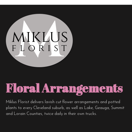
Floral Arrangements
Miklus Florist delivers lavish cut flower arrangements and potted
plants to every Cleveland suburb, as well as Lake, Geauga, Summit
and Lorain Counties, twice daily in their own trucks.