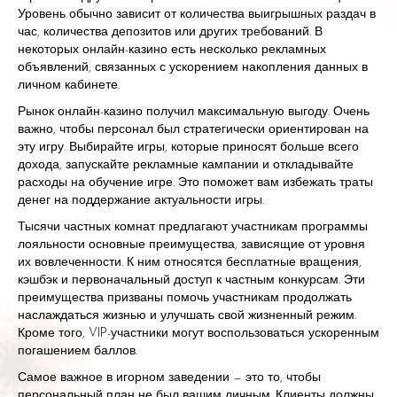
Уровень обычно зависит от количества выигрышных раздач в
час, количества депозитов или других требований. В
некоторых онлайн-казино есть несколько рекламных
объявлений, связанных с ускорением накопления данных в
личном кабинете.
Рынок онлайн-казино получил максимальную выгоду. Очень
важно, чтобы персонал был стратегически ориентирован на
эту игру. Выбирайте игры, которые приносят больше всего
дохода, запускайте рекламные кампании и откладывайте
расходы на обучение игре. Это поможет вам избежать траты
денег на поддержание актуальности игры.
Тысячи частных комнат предлагают участникам программы
лояльности основные преимущества, зависящие от уровня
их вовлеченности. К ним относятся бесплатные вращения,
кэшбэк и первоначальный доступ к частным конкурсам. Эти
преимущества призваны помочь участникам продолжать
наслаждаться жизнью и улучшать свой жизненный режим.
Кроме того, VIP-участники могут воспользоваться ускоренным
погашением баллов.
Самое важное в игорном заведении — это то, чтобы
персональный план не был вашим личным. Клиенты должны