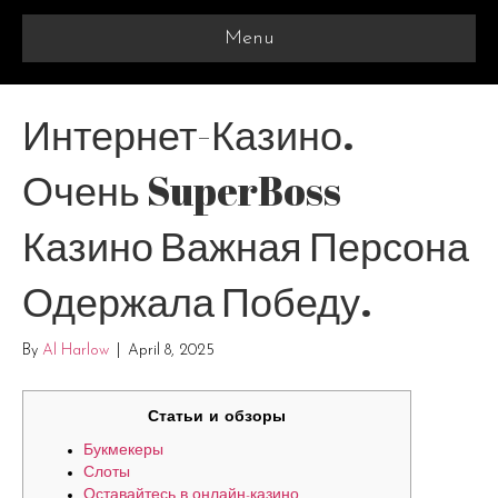
Menu
Интернет-Казино.
Очень SuperBoss
Казино Важная Персона
Одержала Победу.
By
Al Harlow
|
April 8, 2025
Статьи и обзоры
Букмекеры
Слоты
Оставайтесь в онлайн-казино