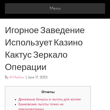
Menu
Игорное Заведение
Использует Казино
Кактус Зеркало
Операции
By
Al Harlow
|
June 17, 2025
Отчеты
Денежные бонусы и льготы для коллег
Банковские льготы точно не
предусмотрены.