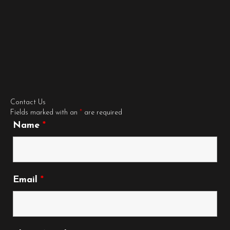
Contact Us
Fields marked with an
*
are required
Name
*
Email
*