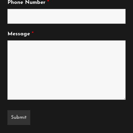
Phone Number
*
Message
*