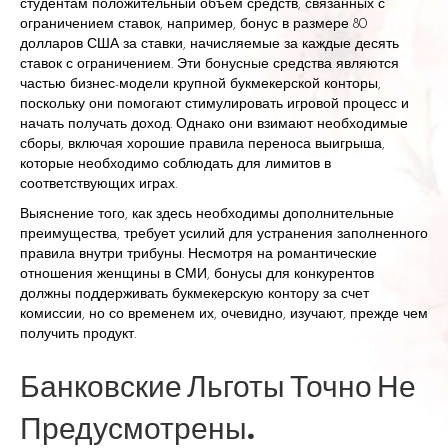
студентам положительный объем средств, связанных с
ограничением ставок, например, бонус в размере 80
долларов США за ставки, начисляемые за каждые десять
ставок с ограничением. Эти бонусные средства являются
частью бизнес-модели крупной букмекерской конторы,
поскольку они помогают стимулировать игровой процесс и
начать получать доход. Однако они взимают необходимые
сборы, включая хорошие правила переноса выигрыша,
которые необходимо соблюдать для лимитов в
соответствующих играх.
Выяснение того, как здесь необходимы дополнительные
преимущества, требует усилий для устранения заполненного
правила внутри трибуны. Несмотря на романтические
отношения женщины в СМИ, бонусы для конкурентов
должны поддерживать букмекерскую контору за счет
комиссии, но со временем их, очевидно, изучают, прежде чем
получить продукт.
Банковские Льготы Точно Не
Предусмотрены.