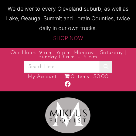
We deliver to every Cleveland suburb, as well as
Lake, Geauga, Summit and Lorain Counties, twice
daily in our own trucks.
SHOP NOW
Our Hours: 9 a.m. -6 p.m. Monday – Saturday |
Sunday 10 a.m. – 12 p.m.
My Account
0 items
$0.00
F
a
c
e
b
o
o
k