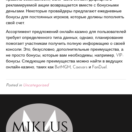
рекламируемой акции возвращается вместе с бонусными
деньгами. Некоторые провайдеры предлагают ежедневные
бонусы для постоянных игроков, которые должны пополнять
свой счет.
Ассортимент предложений онлайн-казино для пользователей
требует определенного типа данных, однако, планирование
помогает участникам получить полную информацию о своей
консоли. Это, безусловно, дополнительные преимущества, а
не просто бонусы, которые вам необходимы, например, VIP-
бонусы. Следующие преимущества можно найти в ведущих
онлайн-казино, таких как BetMGM, Caesars и FanDuel.
Posted in
Uncategorized