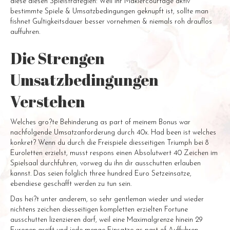
diese diesen Spielstrategien: Weil ihr Maklercourtage aktiv
bestimmte Spiele & Umsatzbedingungen geknupft ist, sollte man
fishnet Gultigkeitsdauer besser vornehmen & niemals roh drauflos
auffuhren.
Die Strengen
Umsatzbedingungen
Verstehen
Welches gro?te Behinderung as part of meinem Bonus war
nachfolgende Umsatzanforderung durch 40x. Had been ist welches
konkret? Wenn du durch die Freispiele diesseitigen Triumph bei 8
Euroletten erzielst, musst respons einen Absolutwert 40 Zeichen im
Spielsaal durchfuhren, vorweg du ihn dir ausschutten erlauben
kannst. Das seien folglich three hundred Euro Setzeinsatze,
ebendiese geschafft werden zu tun sein.
Das hei?t unter anderem, so sehr gentleman wieder und wieder
nichtens zeichen diesseitigen kompletten erzielten Fortune
ausschutten lizenzieren darf, weil eine Maximalgrenze hinein 29