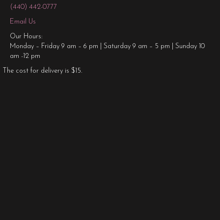
(440) 442-0777
Email Us
Our Hours:
Monday – Friday 9 am – 6 pm | Saturday 9 am – 5 pm | Sunday 10
am -12 pm
The cost for delivery is $15.