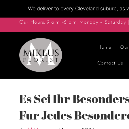
We deliver to every Cleveland suburb, as w
Our Hours: 9 a.m. -6 p.m. Monday – Saturday |
Home
Our
Contact Us
Es Sei Ihr Besonder
Fur Jedes Besonde