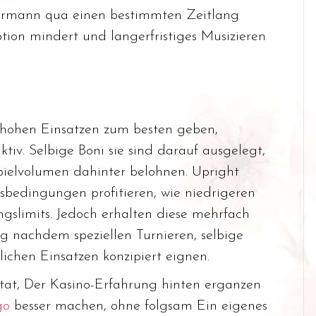
edermann qua einen bestimmten Zeitlang
ion mindert und langerfristiges Musizieren
r hohen Einsatzen zum besten geben,
ktiv. Selbige Boni sie sind darauf ausgelegt,
ielvolumen dahinter belohnen. Upright
usbedingungen profitieren, wie niedrigeren
slimits. Jedoch erhalten diese mehrfach
 nachdem speziellen Turnieren, selbige
lichen Einsatzen konzipiert eignen.
itat, Der Kasino-Erfahrung hinten erganzen
go
besser machen, ohne folgsam Ein eigenes