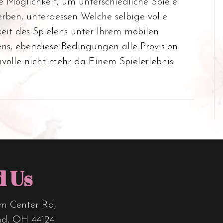
ie Moglichkeit, um unterschiedliche Spiele
rben, unterdessen Welche selbige volle
keit des Spielens unter Ihrem mobilen
ens, ebendiese Bedingungen alle Provision
nvolle nicht mehr da Einem Spielerlebnis
d Us
m Center Rd,
nd, OH 44124