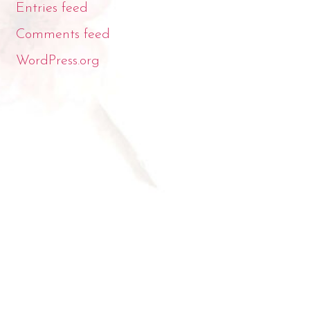
Entries feed
Comments feed
WordPress.org