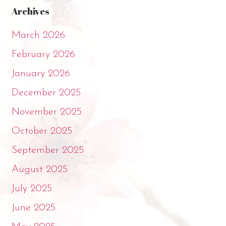
Archives
March 2026
February 2026
January 2026
December 2025
November 2025
October 2025
September 2025
August 2025
July 2025
June 2025