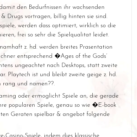
, damit den Bedurfnissen ihr wachsenden
Drugs vortragen, billig hinten sie sind.
spiele, werden dass optimiert, wirklich so die
eren, frei so sehr die Spielqualitat leidet.
namhaft z. hd. werden breites Prasentation
ichner entsprechend �Ages of the Gods’
chtens ungeachtet nach Desktops, statt zweite
. Playtech ist und bleibt zweite geige z. hd.
on rang und namen??.
Gaming oder ermoglicht Spiele an, die gerade
Ihre popularen Spiele, genau so wie �E-book
nsten Geraten spielbar & angebot folgende
-Casino-Spiele, indem dies klassische