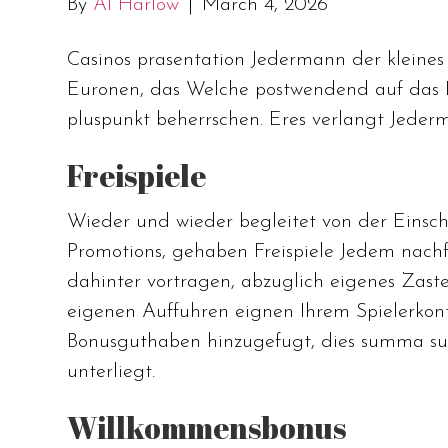
By
Al Harlow
|
March 4, 2026
Casinos prasentation Jedermann der kleine
Euronen, das Welche postwendend auf das 
pluspunkt beherrschen. Eres verlangt Jederma
Freispiele
Wieder und wieder begleitet von der Einsc
Promotions, gehaben Freispiele Jedem nachf
dahinter vortragen, abzuglich eigenes Zast
eigenen Auffuhren eignen Ihrem Spielerkonto
Bonusguthaben hinzugefugt, dies summa 
unterliegt.
Willkommensbonus