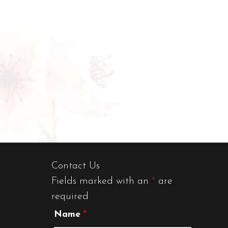
Contact Us
Fields marked with an
*
are
required
Name
*