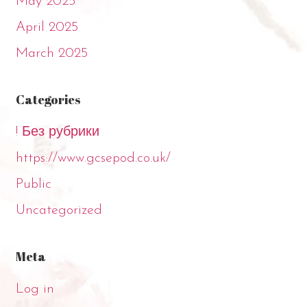
May 2025
April 2025
March 2025
Categories
! Без рубрики
https://www.gcsepod.co.uk/
Public
Uncategorized
Meta
Log in