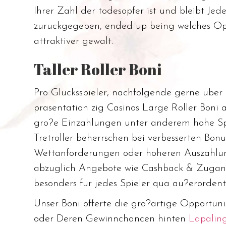
Ihrer Zahl der todesopfer ist und bleibt J
zuruckgegeben, ended up being welches Opt
attraktiver gewalt.
Taller Roller Boni
Pro Glucksspieler, nachfolgende gerne ube
prasentation zig Casinos Large Roller Boni a
gro?e Einzahlungen unter anderem hohe Sp
Tretroller beherrschen bei verbesserten Bon
Wettanforderungen oder hoheren Auszahlung
abzuglich Angebote wie Cashback & Zugang
besonders fur jedes Spieler qua au?erordent
Unser Boni offerte die gro?artige Opportun
oder Deren Gewinnchancen hinten
Lapalin