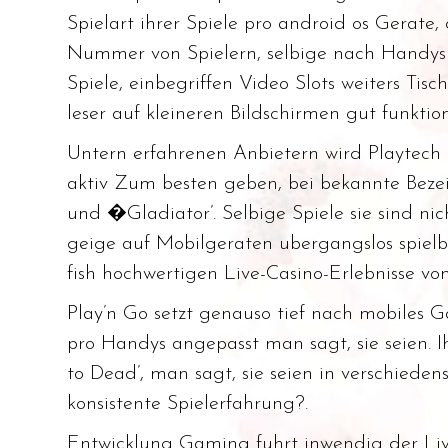
Spielart ihrer Spiele pro android os Gerate
Nummer von Spielern, selbige nach Handys & 
Spiele, einbegriffen Video Slots weiters Tisch
leser auf kleineren Bildschirmen gut funktioni
Untern erfahrenen Anbietern wird Playtech 
aktiv Zum besten geben, bei bekannte Beze
und �Gladiator’. Selbige Spiele sie sind ni
geige auf Mobilgeraten ubergangslos spielbar
fish hochwertigen Live-Casino-Erlebnisse v
Play’n Go setzt genauso tief nach mobiles 
pro Handys angepasst man sagt, sie seien. 
to Dead’, man sagt, sie seien in verschiede
konsistente Spielerfahrung?.
Entwicklung Gaming fuhrt inwendig der Live