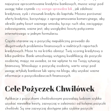
najwyższe oprocentowanie kredytów bankowych, musisz wziąć pod
uwagę takie czynniki
czy wonga sprawdza bik
, jak zdolność
kredytowa, zysk i stosunek kredytu do kapitału. Możesz porównać
oferty kredytów, korzystając z oprogramowania komercyjnego, aby
określić pełny koszt ważnego wniosku, łącząc ruch oka, zaciągając
zobowiązania, ważne jest, aby uwzględnić koszty połączenia
internetowego w jednym formularzu.
Często staranie się o pożyczkę niepubliczną prowadzi do
długotrwałych problemów finansowych w niektórych raportach
kredytowych. Może to na krótko obniżyć Twój scoring kredytowy o
kilka punktów. Banki umożliwiają wstępną kwalifikację do pożyczki
osobistej, mając na uwadze, że nie wpłynie to na Twoją sytuację
finansową. Wnioskując o pożyczkę osobistą, warto wziąć pod
uwagę artykuły bankowe lub wpisy na blogu, aby uzyskać ważne
informacje o pożyczkodawcach finansowych.
Cele Pożyczek Chwilówek
Aplikacje z pożyczkami chwilówkowymi pozwalają ludziom szybko
uzyskać niewielkie kwoty, zazwyczaj w zależności od kolejnej pożyczki
chwilówki. Są one zazwyczaj dostępne jako szybkie pożyczki