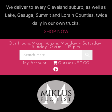
We deliver to every Cleveland suburb, as well as
Lake, Geauga, Summit and Lorain Counties, twice
daily in our own trucks.
SHOP NOW
Our Hours: 9 a.m. -6 p.m. Monday – Saturday |
Sunday 10 a.m. – 12 p.m.
My Account
0 items
$0.00
F
a
c
e
b
o
o
k