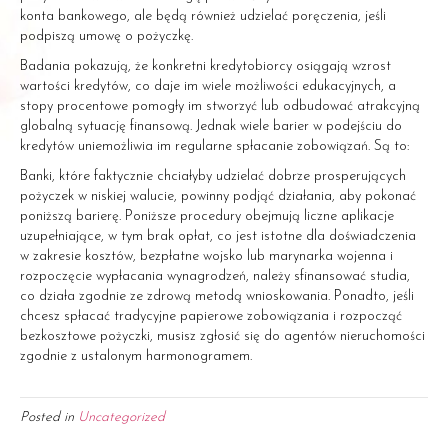
konta bankowego, ale będą również udzielać poręczenia, jeśli
podpiszą umowę o pożyczkę.
Badania pokazują, że konkretni kredytobiorcy osiągają wzrost
wartości kredytów, co daje im wiele możliwości edukacyjnych, a
stopy procentowe pomogły im stworzyć lub odbudować atrakcyjną
globalną sytuację finansową. Jednak wiele barier w podejściu do
kredytów uniemożliwia im regularne spłacanie zobowiązań. Są to:
Banki, które faktycznie chciałyby udzielać dobrze prosperujących
pożyczek w niskiej walucie, powinny podjąć działania, aby pokonać
poniższą barierę. Poniższe procedury obejmują liczne aplikacje
uzupełniające, w tym brak opłat, co jest istotne dla doświadczenia
w zakresie kosztów, bezpłatne wojsko lub marynarka wojenna i
rozpoczęcie wypłacania wynagrodzeń, należy sfinansować studia,
co działa zgodnie ze zdrową metodą wnioskowania. Ponadto, jeśli
chcesz spłacać tradycyjne papierowe zobowiązania i rozpocząć
bezkosztowe pożyczki, musisz zgłosić się do agentów nieruchomości
zgodnie z ustalonym harmonogramem.
Posted in
Uncategorized