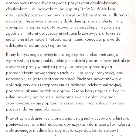
gotówkowe i mogą być nazywane pożyczkami chwilówkowymi,
chwilówkami lub „pożyczkami na wypłatę” (EWA). Wiele firm
oferujących pożyczki chwilówki stosuje podobne strategie, dlatego
osoby zainteresowane powinny dokładnie sprawdzić ofertę firmy,
aby upewnić się, że są autoryzowane, że jej zakupy i wypłaty są
zgodne z limitami dotyczącymi sytuacji kryzysowych, a także że
ujawnione informacje (metoda opłat, cena końcowa, prawo do
odstąpienia od umowy) są jawne.
Plany faktycznego ominięcia starego systemu ekonomicznego
wykorzystują różne punkty, takie jak: odcinki podarunkowe, instrukcje
dotyczące pracy w miejscu pracy lub postęp sprzedaży za
pośrednictwem powiązanego rachunku lub karty kredytowej, aby
udowodnić, że jesteś w stanie zapłacić. Niektóre nawet mówią o
aplikacji, zerwaniu i rozpoczęciu działalności telekomunikacyjnej,
podobnie jak inne podobne objawy. Osoby korzystające z Twoich
usług powinny być bardziej świadome swoich opłat, aby móc
zrównoważyć swoje poprzednie zezwolenia i móc spłacić niektóre
pożyczki do terminu płatności.
Nawet sprawdzanie licencjonowania usług jest kluczowe dla historii,
ponieważ jest ono instruowane, aby uzyskać informacje z formularza
aplikacyjnego, mediów lub aby dostarczyć dowód, że zakupy i