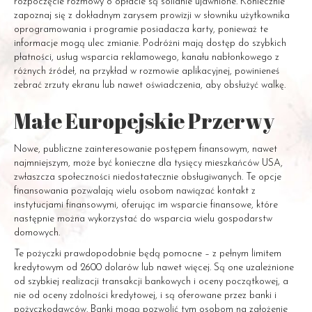
rozpoczęcie rozmowy o opłacie są solidnie ujawnione. Koniecznie
zapoznaj się z dokładnym zarysem prowizji w słowniku użytkownika
oprogramowania i programie posiadacza karty, ponieważ te
informacje mogą ulec zmianie. Podróżni mają dostęp do szybkich
płatności, usług wsparcia reklamowego, kanału nabłonkowego z
różnych źródeł, na przykład w rozmowie aplikacyjnej, powinieneś
zebrać zrzuty ekranu lub nawet oświadczenia, aby obsłużyć walkę.
Małe Europejskie Przerwy
Nowe, publiczne zainteresowanie postępem finansowym, nawet
najmniejszym, może być konieczne dla tysięcy mieszkańców USA,
zwłaszcza społeczności niedostatecznie obsługiwanych. Te opcje
finansowania pozwalają wielu osobom nawiązać kontakt z
instytucjami finansowymi, oferując im wsparcie finansowe, które
następnie można wykorzystać do wsparcia wielu gospodarstw
domowych.
Te pożyczki prawdopodobnie będą pomocne – z pełnym limitem
kredytowym od 2600 dolarów lub nawet więcej. Są one uzależnione
od szybkiej realizacji transakcji bankowych i oceny początkowej, a
nie od oceny zdolności kredytowej, i są oferowane przez banki i
pożyczkodawców. Banki mogą pozwolić tym osobom na założenie