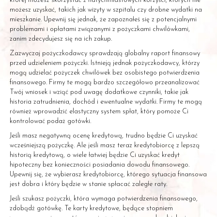
której możesz skorzystać z natychmiastowych korzyści, których nie
możesz uzyskać, takich jak wizyty w szpitalu czy drobne wydatki na
mieszkanie. Upewnij się jednak, że zapoznałeś się z potencjalnymi
problemami i opłatami związanymi z pożyczkami chwilówkami,
zanim zdecydujesz się na ich zakup.
Zazwyczaj pożyczkodawcy sprawdzają globalny raport finansowy
przed udzieleniem pożyczki. Istnieją jednak pożyczkodawcy, którzy
mogą udzielać pożyczek chwilówek bez osobistego potwierdzenia
finansowego. Firmy te mogą bardzo szczegółowo przeanalizować
Twój wniosek i wziąć pod uwagę dodatkowe czynniki, takie jak
historia zatrudnienia, dochód i ewentualne wydatki. Firmy te mogą
również wprowadzić elastyczny system spłat, który pomoże Ci
kontrolować podaż gotówki.
Jeśli masz negatywną ocenę kredytową, trudno będzie Ci uzyskać
wcześniejszą pożyczkę. Ale jeśli masz teraz kredytobiorcę z lepszą
historią kredytową, o wiele łatwiej będzie Ci uzyskać kredyt
hipoteczny bez konieczności posiadania dowodu finansowego.
Upewnij się, że wybierasz kredytobiorcę, którego sytuacja finansowa
jest dobra i który będzie w stanie spłacać zaległe raty.
Jeśli szukasz pożyczki, która wymaga potwierdzenia finansowego,
zdobądź gotówkę. Te karty kredytowe, będące stopniem